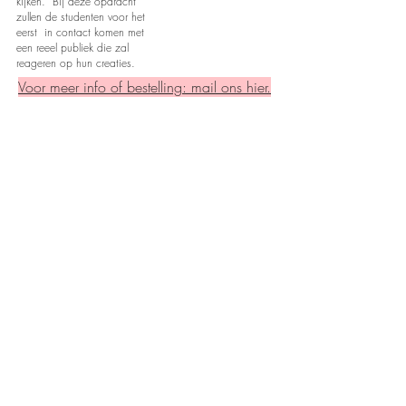
kijken. Bij deze opdracht
zullen de studenten voor het
eerst in contact komen met
een reeel publiek die zal
reageren op hun creaties.
Voor meer info of bestelling: mail ons hier.
Marie Keller
Robin Driessen
Charlot Claessens
Namuun Enkhbold