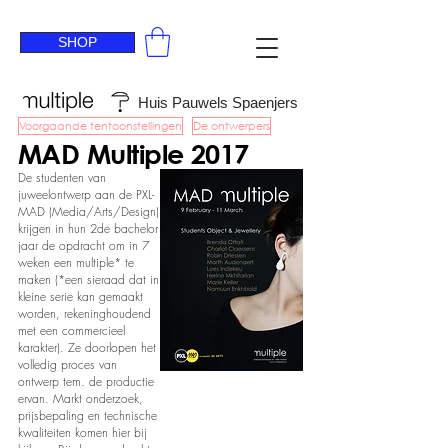
SHOP
Huis Pauwels Spaenjers
Voorgaande tentoonstellingen
De ontwerpers
MAD Multiple 2017
De studenten van
juweelontwerp aan de PXL-
MAD (Media/Arts/Design)
krijgen in hun 2de bachelor
jaar de opdracht om in 7
weken een multiple* te
maken (*een sieraad dat in
kleine serie kan gemaakt
worden, rekeninghoudend
met een commercieel
karakter). Ze doorlopen het
volledig proces van
ontwerp tem. de productie
ervan. Markt onderzoek,
prijsbepaling en technische
kwaliteiten komen hier bij