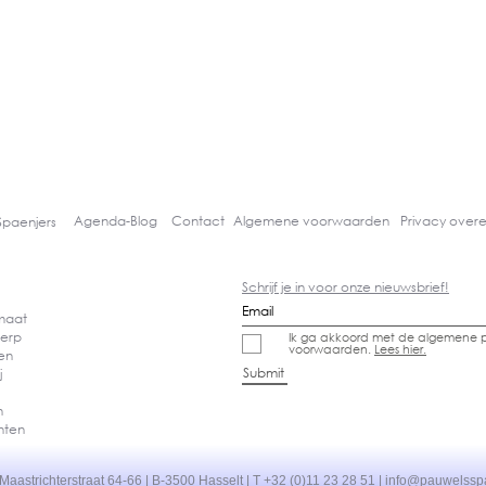
Agenda-
Blog
Contact
Algemene voorwaarden
Privacy over
Spaenjers
Schrijf je in voor onze nieuwsbrief!
 maat
erp
Ik ga akkoord met de algemene p
voorwaarden.
Lees hier.
den
Submit
j
en
nten
Maastrichterstraat 64-66 | B-3500 Hasselt | T +32 (0)11 23 28 51 |
info@pauwelssp