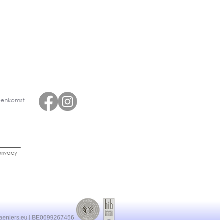
eenkomst
rivacy
aenjers.eu
| BE0699267456