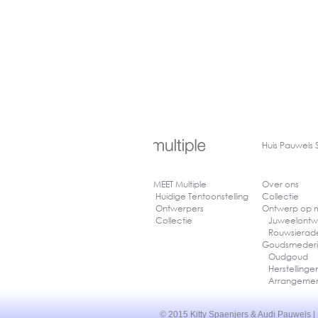
Huis
Pauwels 
MEET Multiple
Over ons
Huidige Tentoonstelling
Collectie
Ontwerpers
Ontwerp op
Collectie
Juweelontw
Rouwsiera
Goudsmederi
Oudgoud
Herstelling
Arrangeme
© 2015 Kitty Spaenjers & Audi Pauwels | 