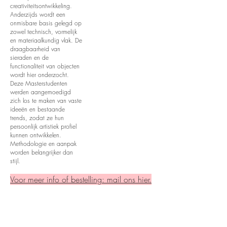
creativiteitsontwikkeling.
Anderzijds wordt een
onmisbare basis gelegd op
zowel technisch, vormelijk
en materiaalkundig vlak. De
draagbaarheid van
sieraden en de
functionaliteit van objecten
wordt hier onderzocht.
Deze Masterstudenten
werden aangemoedigd
zich los te maken van vaste
ideeën en bestaande
trends, zodat ze hun
persoonlijk artistiek profiel
kunnen ontwikkelen.
Methodologie en aanpak
worden belangrijker dan
stijl.
Voor meer info of bestelling: mail ons hier.
Gertjan Vandesande
Selien Lips