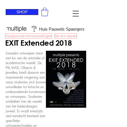
SHOP
Huis Pauwels Spaenjers
Voorgaande tentoonstellingen
De ontwerpers
EXIT Extended 2018
Sieraden ontwerpen staat
niet los van de artistieke of
academische wereld. De
PXL MAD, Objects &
Jewellery biedt daarom een
inspirerende omgeving aan
waar studenten zich kunnen
ontwikkelen tot kritische en
onderzoekende kunstenaars
en ontwerpers. Studenten
ontdekken hier de wereld
van het hedendaagse
juweel. Er wordt enerzijds
veel aandacht besteed aan
specifieke
ontwerptechnieken en