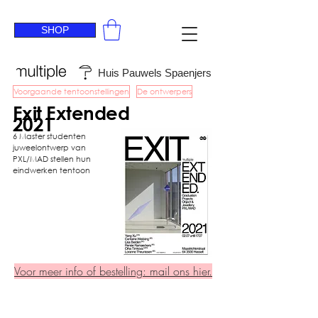
SHOP
Huis Pauwels Spaenjers
Voorgaande tentoonstellingen
De ontwerpers
Exit Extended
2021
6 Master studenten
juweelontwerp van
PXL/MAD stellen hun
eindwerken tentoon
Voor meer info of bestelling: mail ons hier.