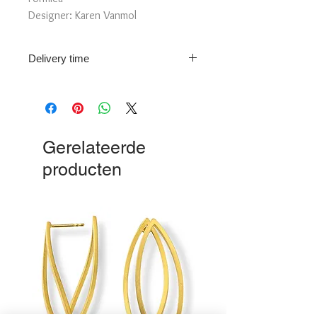
Designer: Karen Vanmol
Length : 3,5 cm
Delivery time
Delivery time: 1-2 weeks.
Please note: This piece of jewellery is
individually produced on demand. For
more info please contact us!
Gerelateerde
producten