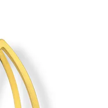
 dan andere uurwerken.
e Swiss made watch atomatic,
m
s steel
glas