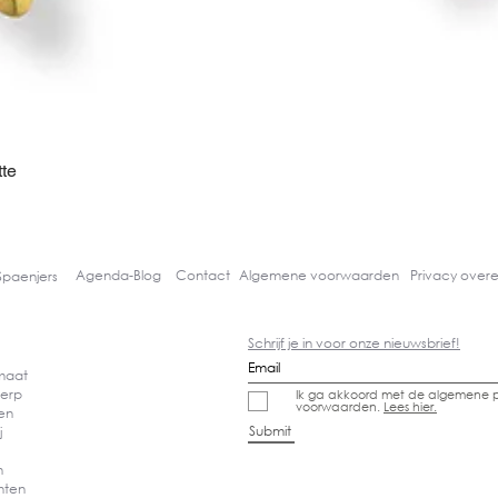
te
Snel overzicht
Agenda-
Blog
Contact
Algemene voorwaarden
Privacy over
Spaenjers
Schrijf je in voor onze nieuwsbrief!
 maat
erp
Ik ga akkoord met de algemene p
voorwaarden.
Lees hier.
den
Submit
j
en
nten