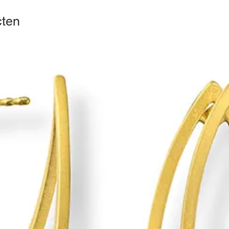
energie
cten
Mondain
ø: 41m
Stainles
Saffier 