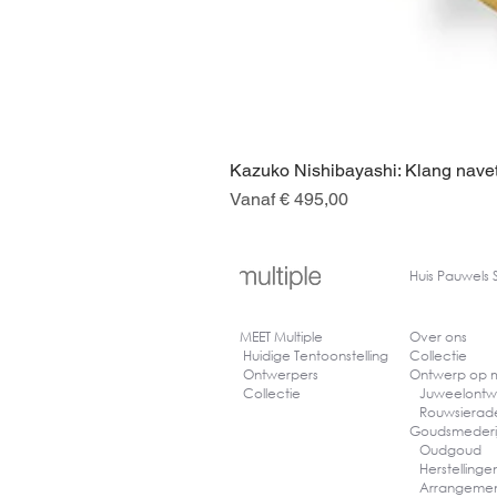
Kazuko Nishibayashi: Klang navet
Verkoopprijs
Vanaf
€ 495,00
Huis
Pauwels 
MEET Multiple
Over ons
Huidige Tentoonstelling
Collectie
Ontwerpers
Ontwerp op
Collectie
Juweelontw
Rouwsiera
Goudsmederi
Oudgoud
Herstelling
Arrangeme