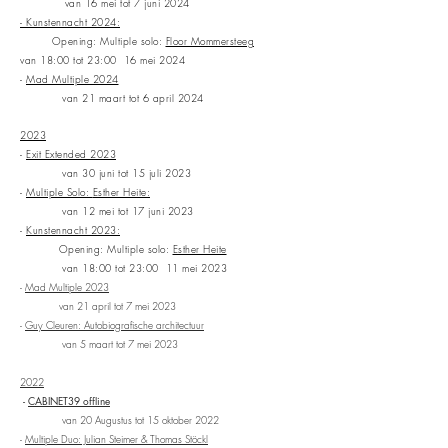
van 16 mei tot 7
juni 2024
- Kunstennacht 2024:
Opening: Multiple solo:
Floor Mommersteeg
van 18:00 tot 23:00 16 mei 2
024
-
Mad Multiple 2024
van 21 maart tot 6 april 2024
2023
-
Exit Extended 2023
van 30 juni tot 15 juli 2023
-
Multiple Solo:
Esther Heite:
van 12 mei tot 17 juni 2023
-
Kunstennacht 2023:
Opening: Multiple solo:
Esther Heite
van 18:00 tot 23:00 11 mei 2023
-
Mad Multiple 2023
van 21 april tot 7 mei 2023
-
Guy Cleuren: Autobiografische architectuur
van 5 maart tot 7 mei 2023
2022
-
CABINET39 offline
van 20 Augustus tot 15 oktober 2022
-
Multiple Duo: Julian Steimer & Thomas Stöckl