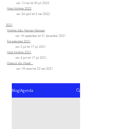
van 13 mei tot 30 juli 2022
-
Mad Multiple 2022
van 24 april tot 5 mei 2022
2021
-
Multiple Solo: Herman Hermsen
van 16 september tot 31 december 2021
-
Exit extended 2021
van 2 juli tot 17 juli 2021
-
Mad Multiple 2021
van 4
juni
tot 17
juli 2021
-
Diderick Van Hovell
van 19 maart
tot 22
mei
2021
Blog/Agenda