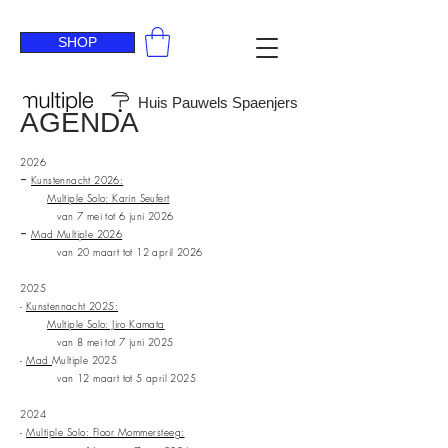
SHOP
Huis Pauwels Spaenjers
AGENDA
2026
-
Kunstennacht 2026:
Multiple Solo: Karin Seufert
van 7 mei tot 6 juni 2026
-
Mad
Multiple 2026
van 20 maart tot 12 april 2026
2025
-
Kunstennacht 2025:
Multiple Solo: Jiro Kamata
van 8 mei tot 7 juni 2025
-
Mad
Multiple 2025
van 12 maart tot 5 april 2025
2024
-
Multiple Solo:
Floor Mommersteeg: