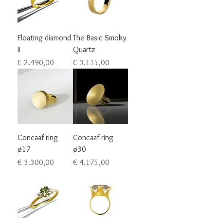
Floating diamond
The Basic Smoky
II
Quartz
Prijs
Prijs
€ 2.490,00
€ 3.115,00
Concaaf ring
Concaaf ring
ø17
ø30
Prijs
Prijs
€ 3.300,00
€ 4.175,00