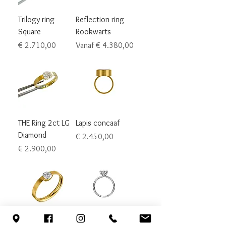
Trilogy ring
Reflection ring
Square
Rookwarts
Prijs
Verkoopprijs
€ 2.710,00
Vanaf
€ 4.380,00
THE Ring 2ct LG
Lapis concaaf
Diamond
Prijs
€ 2.450,00
Prijs
€ 2.900,00
Floating Diamond
Solitair Ring