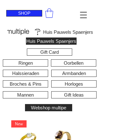
SHOP
Huis Pauwels Spaenjers
Huis Pauwels Spaenjers
Gift Card
Ringen
Oorbellen
Halssieraden
Armbanden
Broches & Pins
Horloges
Mannen
Gift Ideas
Webshop multipe
New