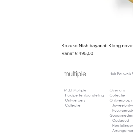
Kazuko Nishibayashi: Klang navet
Verkoopprijs
Vanaf
€ 495,00
Huis
Pauwels 
MEET Multiple
Over ons
Huidige Tentoonstelling
Collectie
Ontwerpers
Ontwerp op
Collectie
Juweelontw
Rouwsiera
Goudsmederi
Oudgoud
Herstelling
Arrangeme