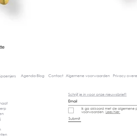
te
Snel overzicht
Agenda-
Blog
Contact
Algemene voorwaarden
Privacy over
Spaenjers
Schrijf je in voor onze nieuwsbrief!
 maat
erp
Ik ga akkoord met de algemene p
voorwaarden.
Lees hier.
den
Submit
j
en
nten