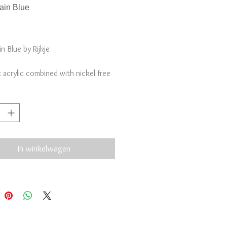
ain Blue
Prijs
in Blue by Rijkje
: acrylic combined with nickel free
lored metal.
In winkelwagen